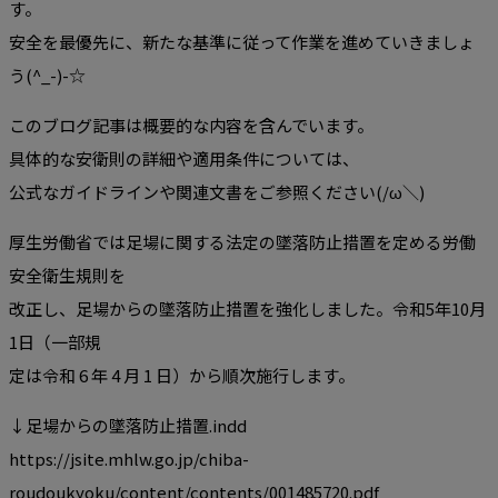
す。
安全を最優先に、新たな基準に従って作業を進めていきましょ
う(^_-)-☆
このブログ記事は概要的な内容を含んでいます。
具体的な安衛則の詳細や適用条件については、
公式なガイドラインや関連文書をご参照ください(/ω＼)
厚生労働省では足場に関する法定の墜落防止措置を定める労働
安全衛生規則を
改正し、足場からの墜落防止措置を強化しました。令和5年10月
1日（一部規
定は令和 6 年 4 月 1 日）から順次施行します。
↓足場からの墜落防止措置.indd
https://jsite.mhlw.go.jp/chiba-
roudoukyoku/content/contents/001485720.pdf