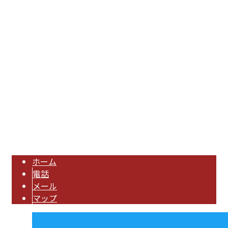
〒980-0814
宮城県仙台市青葉区霊屋下11番5-1号
Googleマップで確認する
TEL：022-200-6024 FAX：022-796-7715 担当直
通：090-5596-1484
足場工事は宮城県仙台市の『株式会社BIG TOWN』へ｜鳶を求人しており
ます！
Copyright © 宮城県などで足場工事なら熟練の鳶職人が集う株式会社BIG TOWNへ. All
rights reserved.
ホーム
電話
メール
マップ