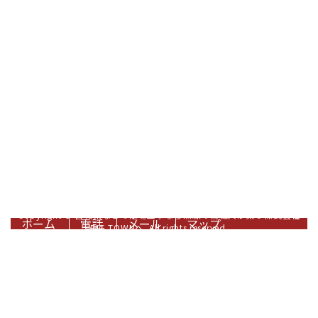
職人が集う株式会社BIG TOWNへ
〒980-0814
宮城県仙台市青葉区霊屋下11番5-1号
Googleマップで確認する
TEL：022-200-6024 FAX：022-796-7715 担当直通：090-5596-
1484
足場工事は宮城県仙台市の『株式会社BIG TOWN』へ｜鳶を求人してお
ります！
Copyright © 宮城県などで足場工事なら熟練の鳶職人が集う株式会社
ホーム
電話
メール
マップ
BIG TOWNへ. All rights reserved.